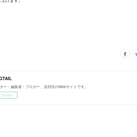
し上げます。
GTAIL
ター・編集者・ブロガー、須貝弦のWebサイトです。
フォロー