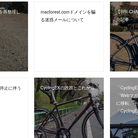
を再整理し
【BRI-C
macforest.comドメインを騙
介記事
る迷惑メールについて
CyclingEXの敗因とこれから
「Cycli
ト停止に伴う
「Webマガ
に移転、そ
「Cycli