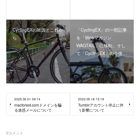
CyclingEXの敗因とこれか
「CyclingEX」の一部記事
ら
を「Webマガジン
WAGTAIL」に移転、そし
て「CyclingEX」の今後…
2025.02.01 09:14
2023.05.18 13:19
macforest.comドメインを騙
Tumblrアカウント停止に伴
る迷惑メールについて
う影響について
0
コメント