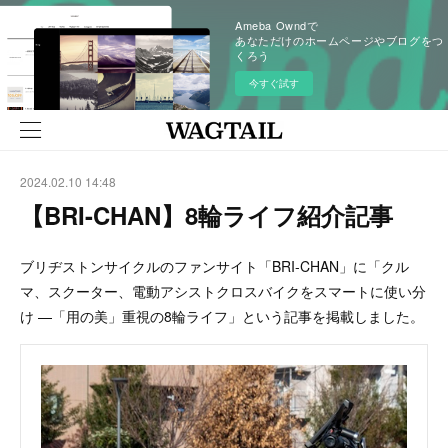
Ameba Owndで
あなただけのホームページやブログをつ
くろう
今すぐ試す
2024.02.10 14:48
【BRI-CHAN】8輪ライフ紹介記事
ブリヂストンサイクルのファンサイト「BRI-CHAN」に「クル
マ、スクーター、電動アシストクロスバイクをスマートに使い分
け —「用の美」重視の8輪ライフ」という記事を掲載しました。