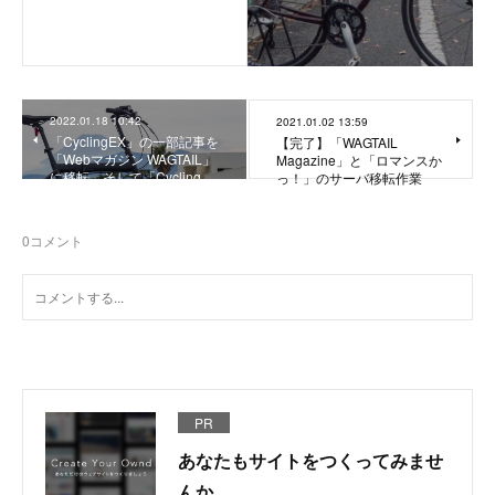
2022.01.18 10:42
2021.01.02 13:59
「CyclingEX」の一部記事を
【完了】「WAGTAIL
「Webマガジン WAGTAIL」
Magazine」と「ロマンスか
に移転、そして「Cycling…
っ！」のサーバ移転作業
0
コメント
PR
あなたもサイトをつくってみませ
んか