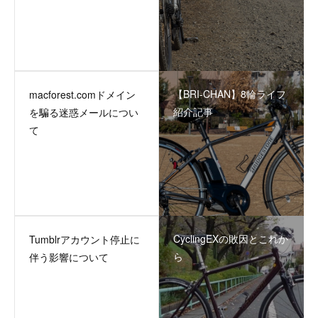
【BRI-CHAN】8輪ライフ
macforest.comドメイン
紹介記事
を騙る迷惑メールについ
て
CyclingEXの敗因とこれか
Tumblrアカウント停止に
ら
伴う影響について